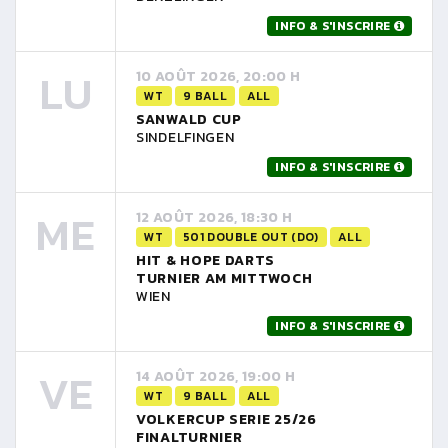
INFO & S'INSCRIRE
LU
10 AOÛT 2026, 20:00 H
WT
9 BALL
ALL
SANWALD CUP
SINDELFINGEN
INFO & S'INSCRIRE
ME
12 AOÛT 2026, 18:30 H
WT
501 DOUBLE OUT (DO)
ALL
HIT & HOPE DARTS
TURNIER AM MITTWOCH
WIEN
INFO & S'INSCRIRE
VE
14 AOÛT 2026, 19:00 H
WT
9 BALL
ALL
VOLKERCUP SERIE 25/26
FINALTURNIER