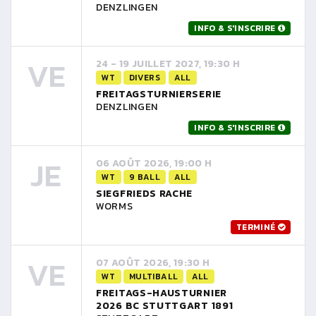
DENZLINGEN
INFO & S'INSCRIRE
VE
24 - 19 JUILLET 2027, 19:30 H
WT
DIVERS
ALL
FREITAGSTURNIERSERIE
DENZLINGEN
INFO & S'INSCRIRE
JE
06 AOÛT 2026, 19:00 H
WT
9 BALL
ALL
SIEGFRIEDS RACHE
WORMS
TERMINÉ
VE
07 AOÛT 2026, 19:30 H
WT
MULTIBALL
ALL
FREITAGS-HAUSTURNIER
2026 BC STUTTGART 1891