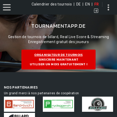
Calendrier des tournois
|
DE
|
EN
|
FR
TOURNAMENTAPP.DE
Gestion de tournois de billard, Real Live Score & Streaming
Enregistrement gratuit des joueurs
ORGANISATEUR DE TOURNOIS
SINSCRIRE MAINTENANT
UTILISER UN MOIS GRATUITEMENT !
NOS PARTENAIRES
Un grand merci à nos partenaires de coopération