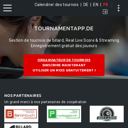
Calendrier des tournois
|
DE
|
EN
|
FR
TOURNAMENTAPP.DE
Gestion de tournois de billard, Real Live Score & Streaming
Enregistrement gratuit des joueurs
ORGANISATEUR DE TOURNOIS
SINSCRIRE MAINTENANT
UTILISER UN MOIS GRATUITEMENT !
NOS PARTENAIRES
Un grand merci à nos partenaires de coopération