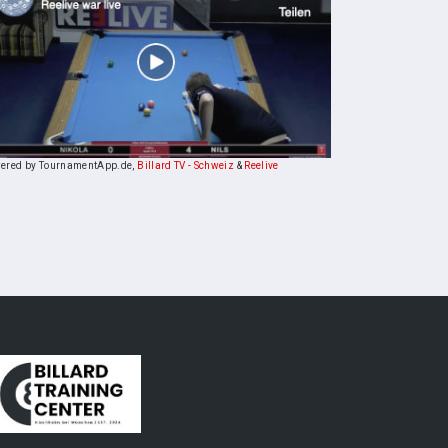
ered by TournamentApp.de,
Billard TV - Schweiz
&
Reelive