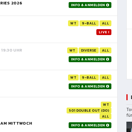
RIES 2026
INFO & ANMELDEN
WT
9-BALL
ALL
LIVE !
, 19:30 UHR
WT
DIVERSE
ALL
INFO & ANMELDEN
WT
9-BALL
ALL
INFO & ANMELDEN
WT
To
501 DOUBLE OUT (DO)
fü
ALL
R AM MITTWOCH
INFO & ANMELDEN