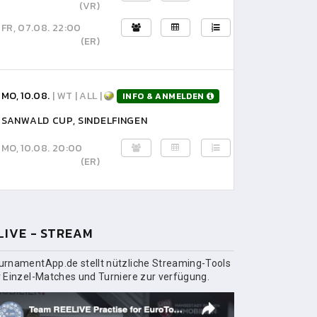
(VR)
FR, 07.08. 22:00
(ER)
MO, 10.08.
| WT | ALL |
INFO & ANMELDEN
SANWALD CUP, SINDELFINGEN
MO, 10.08. 20:00
(ER)
LIVE - STREAM
urnamentApp.de stellt nützliche Streaming-Tools
r Einzel-Matches und Turniere zur verfügung.