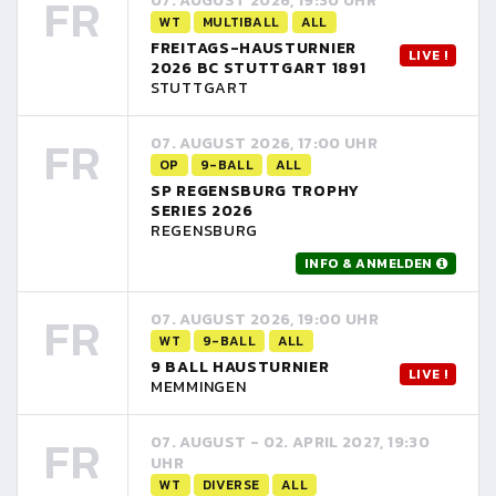
FR
07. AUGUST 2026, 19:30 UHR
WT
MULTIBALL
ALL
FREITAGS-HAUSTURNIER
LIVE !
2026 BC STUTTGART 1891
STUTTGART
FR
07. AUGUST 2026, 17:00 UHR
OP
9-BALL
ALL
SP REGENSBURG TROPHY
SERIES 2026
REGENSBURG
INFO & ANMELDEN
FR
07. AUGUST 2026, 19:00 UHR
WT
9-BALL
ALL
9 BALL HAUSTURNIER
LIVE !
MEMMINGEN
FR
07. AUGUST - 02. APRIL 2027, 19:30
UHR
WT
DIVERSE
ALL