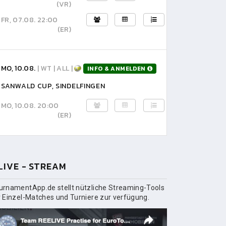
(VR)
FR, 07.08. 22:00
(ER)
MO, 10.08.
| WT | ALL |
INFO & ANMELDEN
SANWALD CUP, SINDELFINGEN
MO, 10.08. 20:00
(ER)
LIVE - STREAM
urnamentApp.de stellt nützliche Streaming-Tools
r Einzel-Matches und Turniere zur verfügung.