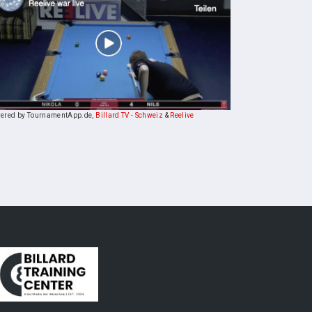
ered by TournamentApp.de,
Billard TV - Schweiz
&
Reelive