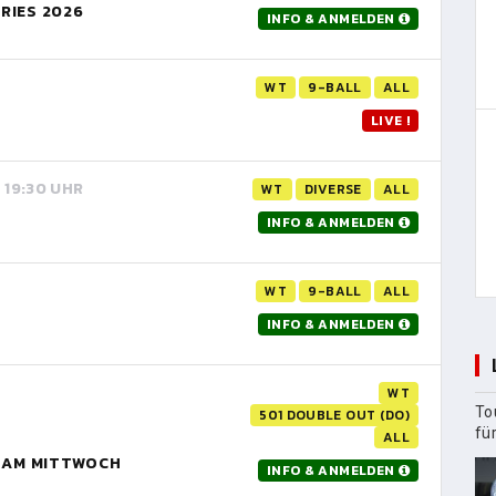
RIES 2026
INFO & ANMELDEN
WT
9-BALL
ALL
LIVE !
, 19:30 UHR
WT
DIVERSE
ALL
INFO & ANMELDEN
WT
9-BALL
ALL
INFO & ANMELDEN
WT
To
501 DOUBLE OUT (DO)
fü
ALL
R AM MITTWOCH
INFO & ANMELDEN