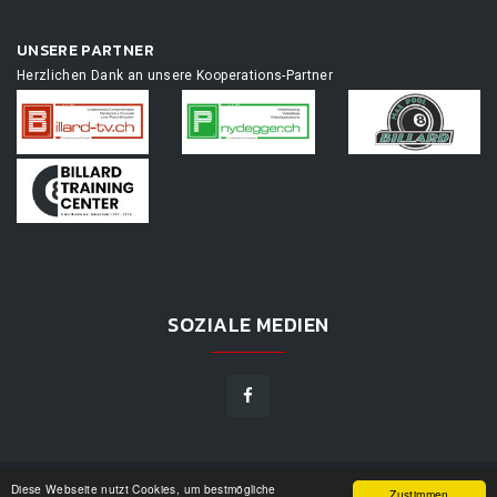
UNSERE PARTNER
Herzlichen Dank an unsere Kooperations-Partner
SOZIALE MEDIEN
Diese Webseite nutzt Cookies, um bestmögliche
TOURNAMENTAPP.DE
©
2026
|
DESIGN BY
WPPN
|
UNSERE
Zustimmen