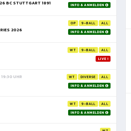
26 BC STUTTGART 1891
INFO & ANMELDEN
OP
9-BALL
ALL
RIES 2026
INFO & ANMELDEN
WT
9-BALL
ALL
LIVE !
, 19:30 UHR
WT
DIVERSE
ALL
INFO & ANMELDEN
WT
9-BALL
ALL
INFO & ANMELDEN
WT