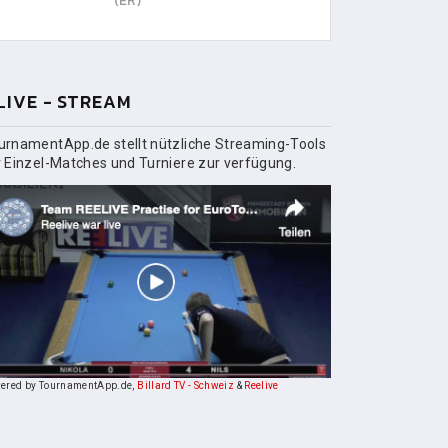
(ER)
LIVE - STREAM
urnamentApp.de stellt nützliche Streaming-Tools
r Einzel-Matches und Turniere zur verfügung.
ered by TournamentApp.de,
Billard TV - Schweiz
&
Reelive