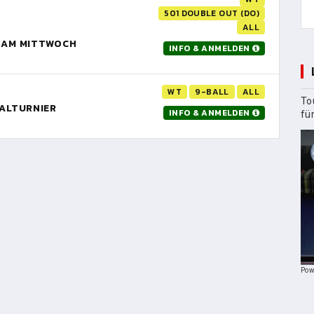
501 DOUBLE OUT (DO)
ALL
R AM MITTWOCH
INFO & ANMELDEN
WT
9-BALL
ALL
To
NALTURNIER
INFO & ANMELDEN
fü
Pow