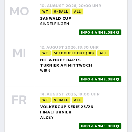
MO
10. AUGUST 2026, 20:00 UHR
WT
9-BALL
ALL
SANWALD CUP
SINDELFINGEN
INFO & ANMELDEN
MI
12. AUGUST 2026, 18:30 UHR
WT
501 DOUBLE OUT (DO)
ALL
HIT & HOPE DARTS
TURNIER AM MITTWOCH
WIEN
INFO & ANMELDEN
FR
14. AUGUST 2026, 19:00 UHR
WT
9-BALL
ALL
VOLKERCUP SERIE 25/26
FINALTURNIER
ALZEY
INFO & ANMELDEN