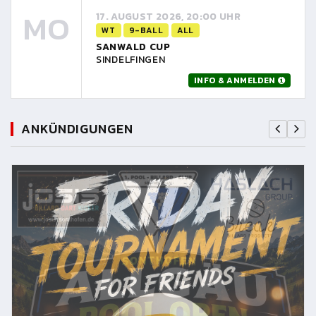
MO
17. AUGUST 2026, 20:00 UHR
WT
9-BALL
ALL
SANWALD CUP
SINDELFINGEN
INFO & ANMELDEN
ANKÜNDIGUNGEN