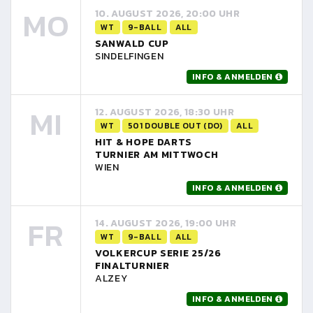
MO
10. AUGUST 2026, 20:00 UHR
WT
9-BALL
ALL
SANWALD CUP
SINDELFINGEN
INFO & ANMELDEN
MI
12. AUGUST 2026, 18:30 UHR
WT
501 DOUBLE OUT (DO)
ALL
HIT & HOPE DARTS
TURNIER AM MITTWOCH
WIEN
INFO & ANMELDEN
FR
14. AUGUST 2026, 19:00 UHR
WT
9-BALL
ALL
VOLKERCUP SERIE 25/26
FINALTURNIER
ALZEY
INFO & ANMELDEN