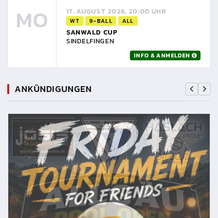
MO
17. AUGUST 2026, 20:00 UHR
WT
9-BALL
ALL
SANWALD CUP
SINDELFINGEN
INFO & ANMELDEN
ANKÜNDIGUNGEN