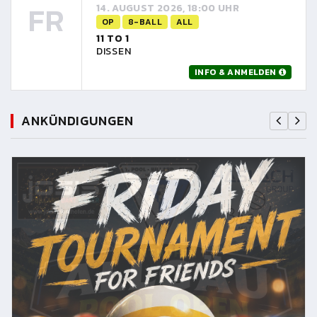
FR
14. AUGUST 2026, 18:00 UHR
OP
8-BALL
ALL
11 TO 1
DISSEN
INFO & ANMELDEN
ANKÜNDIGUNGEN