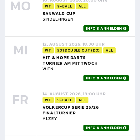
MO
10. AUGUST 2026, 20:00 UHR
WT
9-BALL
ALL
SANWALD CUP
SINDELFINGEN
INFO & ANMELDEN
MI
12. AUGUST 2026, 18:30 UHR
WT
501 DOUBLE OUT (DO)
ALL
HIT & HOPE DARTS
TURNIER AM MITTWOCH
WIEN
INFO & ANMELDEN
FR
14. AUGUST 2026, 19:00 UHR
WT
9-BALL
ALL
VOLKERCUP SERIE 25/26
FINALTURNIER
ALZEY
INFO & ANMELDEN