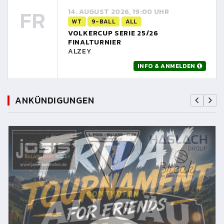
FR
14. AUGUST 2026, 19:00 UHR
WT
9-BALL
ALL
VOLKERCUP SERIE 25/26
FINALTURNIER
ALZEY
INFO & ANMELDEN
ANKÜNDIGUNGEN