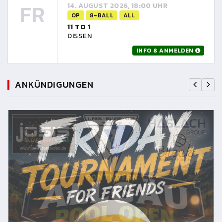
FR
14. AUGUST 2026, 18:00 UHR
OP
8-BALL
ALL
11 TO 1
DISSEN
INFO & ANMELDEN
ANKÜNDIGUNGEN