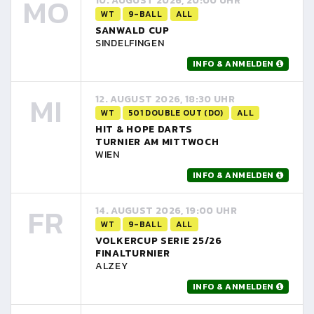
MO
10. AUGUST 2026, 20:00 UHR
WT
9-BALL
ALL
SANWALD CUP
SINDELFINGEN
INFO & ANMELDEN
MI
12. AUGUST 2026, 18:30 UHR
WT
501 DOUBLE OUT (DO)
ALL
HIT & HOPE DARTS
TURNIER AM MITTWOCH
WIEN
INFO & ANMELDEN
FR
14. AUGUST 2026, 19:00 UHR
WT
9-BALL
ALL
VOLKERCUP SERIE 25/26
FINALTURNIER
ALZEY
INFO & ANMELDEN