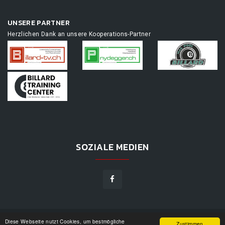
UNSERE PARTNER
Herzlichen Dank an unsere Kooperations-Partner
SOZIALE MEDIEN
Diese Webseite nutzt Cookies, um bestmögliche
TOURNAMENTAPP.DE
©
2026
|
DESIGN BY
WPPN
|
UNSERE
Zustimmen