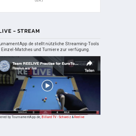
(ER)
LIVE - STREAM
urnamentApp.de stellt nützliche Streaming-Tools
r Einzel-Matches und Turniere zur verfügung.
ered by TournamentApp.de,
Billard TV - Schweiz
&
Reelive