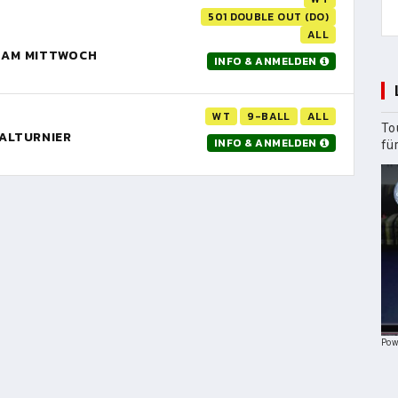
501 DOUBLE OUT (DO)
ALL
R AM MITTWOCH
INFO & ANMELDEN
WT
9-BALL
ALL
To
NALTURNIER
INFO & ANMELDEN
fü
Pow