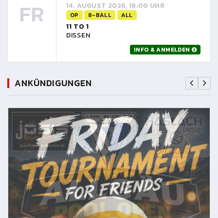
FR
14. AUGUST 2026, 18:00 UHR
OP
8-BALL
ALL
11 TO 1
DISSEN
INFO & ANMELDEN
ANKÜNDIGUNGEN