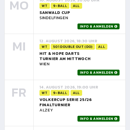
MO
10. AUGUST 2026, 20:00 UHR
WT
9-BALL
ALL
SANWALD CUP
SINDELFINGEN
INFO & ANMELDEN
MI
12. AUGUST 2026, 18:30 UHR
WT
501 DOUBLE OUT (DO)
ALL
HIT & HOPE DARTS
TURNIER AM MITTWOCH
WIEN
INFO & ANMELDEN
FR
14. AUGUST 2026, 19:00 UHR
WT
9-BALL
ALL
VOLKERCUP SERIE 25/26
FINALTURNIER
ALZEY
INFO & ANMELDEN